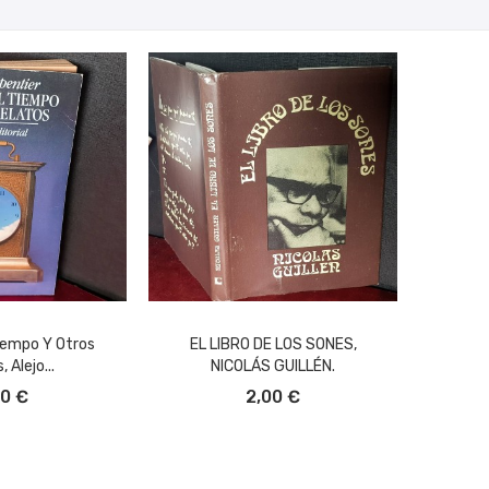
iempo Y Otros
EL LIBRO DE LOS SONES,
 Alejo...
NICOLÁS GUILLÉN.
L CARRITO
AÑADIR AL CARRITO
00 €
2,00 €