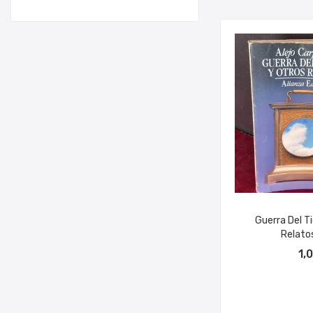
Guerra Del T
Relatos,
AÑADIR A
1,