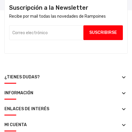
Suscripción a la Newsletter
Recibe por mail todas las novedades de Rampoines
keyboard_arrow_down
¿TIENES DUDAS?
keyboard_arrow_down
INFORMACIÓN
keyboard_arrow_down
ENLACES DE INTERÉS
keyboard_arrow_down
MI CUENTA