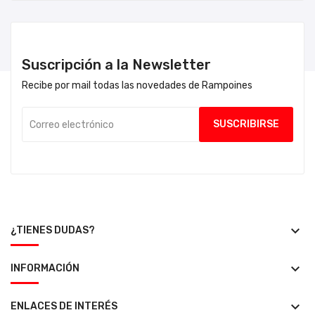
Suscripción a la Newsletter
Recibe por mail todas las novedades de Rampoines
keyboard_arrow_down
¿TIENES DUDAS?
keyboard_arrow_down
INFORMACIÓN
keyboard_arrow_down
ENLACES DE INTERÉS