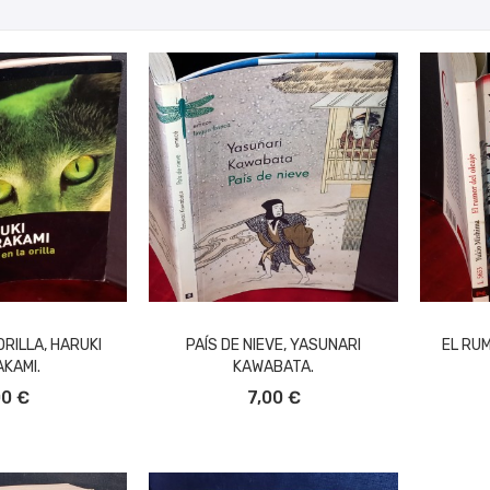
ORILLA, HARUKI
PAÍS DE NIEVE, YASUNARI
EL RUM
KAMI.
KAWABATA.
L CARRITO
AÑADIR AL CARRITO
A
00 €
7,00 €