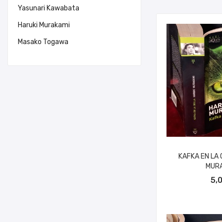
Yasunari Kawabata
Haruki Murakami
Masako Togawa
KAFKA EN LA 
MURA
AÑADIR A
5,