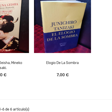
Geisha, Mineko
Elogio De La Sombra
saki.
L CARRITO
AÑADIR AL CARRITO
00 €
7,00 €
-6 de 6 artículo(s)