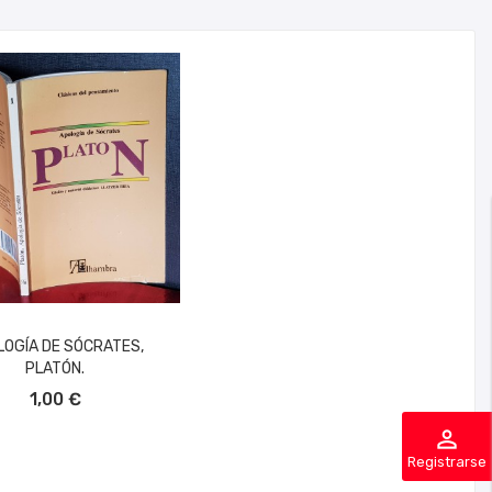
LOGÍA DE SÓCRATES,
PLATÓN.
ÑADIR AL CARRITO
1,00 €
perm_identity
Registrarse