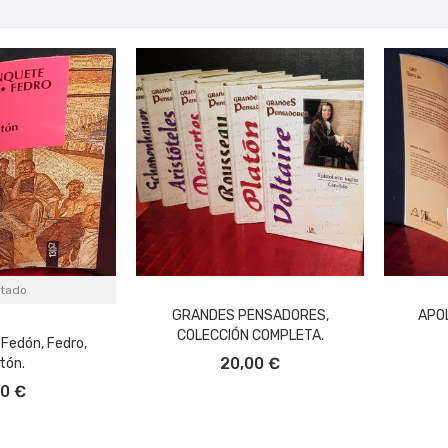
tado
GRANDES PENSADORES,
APO
COLECCIÓN COMPLETA.
 Fedón, Fedro,
AÑADIR AL CARRITO
A
20,00 €
tón.
00 €