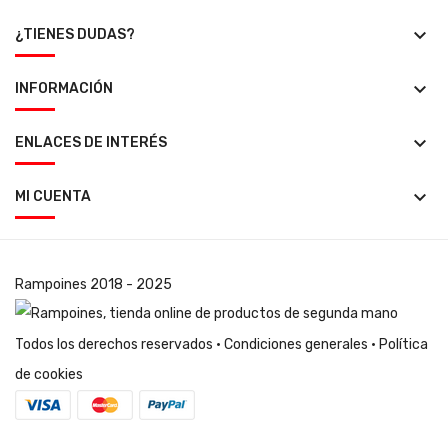
keyboard_arrow_down
¿TIENES DUDAS?
keyboard_arrow_down
INFORMACIÓN
keyboard_arrow_down
ENLACES DE INTERÉS
keyboard_arrow_down
MI CUENTA
Rampoines
2018 - 2025
Todos los derechos reservados ·
Condiciones generales
·
Política
de cookies