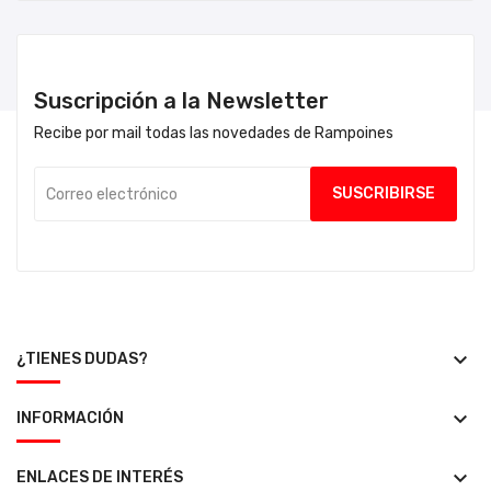
Suscripción a la Newsletter
Recibe por mail todas las novedades de Rampoines
keyboard_arrow_down
¿TIENES DUDAS?
keyboard_arrow_down
INFORMACIÓN
keyboard_arrow_down
ENLACES DE INTERÉS