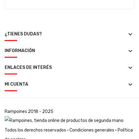
keyboard_arrow_down
¿TIENES DUDAS?
keyboard_arrow_down
INFORMACIÓN
keyboard_arrow_down
ENLACES DE INTERÉS
keyboard_arrow_down
MI CUENTA
Rampoines
2018 - 2025
Todos los derechos reservados ·
Condiciones generales
·
Política