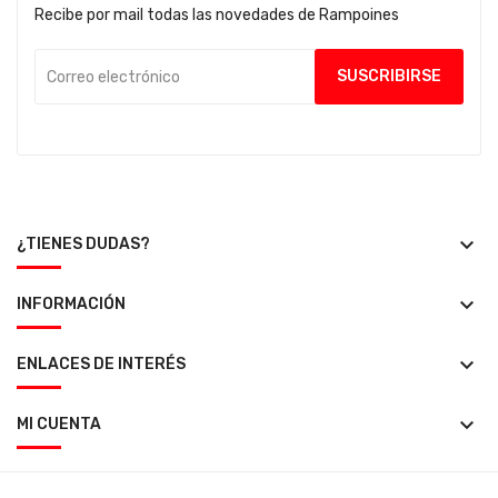
Recibe por mail todas las novedades de Rampoines
keyboard_arrow_down
¿TIENES DUDAS?
keyboard_arrow_down
INFORMACIÓN
keyboard_arrow_down
ENLACES DE INTERÉS
keyboard_arrow_down
MI CUENTA