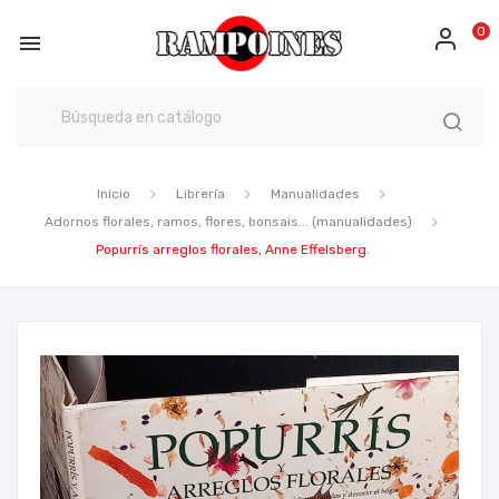
0

Inicio
Librería
Manualidades
Adornos florales, ramos, flores, bonsais... (manualidades)
Popurrís arreglos florales, Anne Effelsberg.