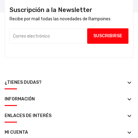
Suscripción a la Newsletter
Recibe por mail todas las novedades de Rampoines
keyboard_arrow_down
¿TIENES DUDAS?
keyboard_arrow_down
INFORMACIÓN
keyboard_arrow_down
ENLACES DE INTERÉS
keyboard_arrow_down
MI CUENTA