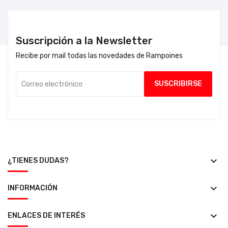
Suscripción a la Newsletter
Recibe por mail todas las novedades de Rampoines
keyboard_arrow_down
¿TIENES DUDAS?
keyboard_arrow_down
INFORMACIÓN
keyboard_arrow_down
ENLACES DE INTERÉS