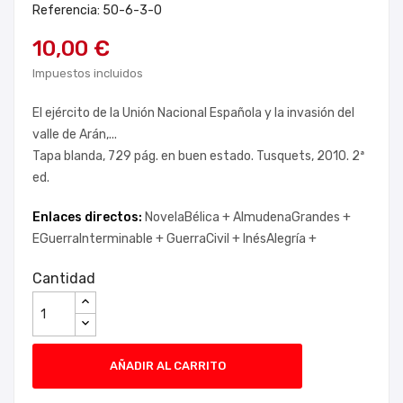
Referencia: 50-6-3-0
10,00 €
Impuestos incluidos
El ejército de la Unión Nacional Española y la invasión del
valle de Arán,...
Tapa blanda, 729 pág. en buen estado. Tusquets, 2010. 2ª
ed.
Enlaces directos:
NovelaBélica +
AlmudenaGrandes +
EGuerraInterminable +
GuerraCivil +
InésAlegría +
Cantidad
AÑADIR AL CARRITO