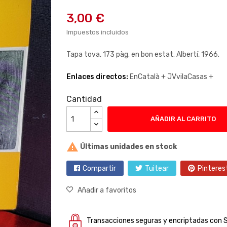
3,00 €
Impuestos incluidos
Tapa tova, 173 pàg. en bon estat. Albertí, 1966.
Enlaces directos:
EnCatalà +
JVvilaCasas +
Cantidad
AÑADIR AL CARRITO

Últimas unidades en stock
Compartir
Tuitear
Pinteres
Añadir a favoritos
Transacciones seguras y encriptadas con 