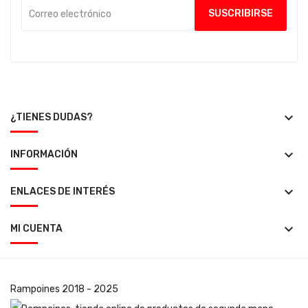
keyboard_arrow_down
¿TIENES DUDAS?
keyboard_arrow_down
INFORMACIÓN
keyboard_arrow_down
ENLACES DE INTERÉS
keyboard_arrow_down
MI CUENTA
Rampoines
2018 - 2025