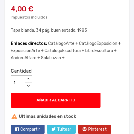
4,00 €
Impuestos incluidos
Tapa blanda, 34 pág. buen estado. 1983
Enlaces directos:
CatálogoArte +
CatálogoExposición +
ExposiciónArte +
CatálogoEscultura +
LibroEscultura +
AndreuAlfaro +
SalaLuzan +
Cantidad
AÑADIR AL CARRITO

Últimas unidades en stock
Compartir
Tuitear
Pinterest