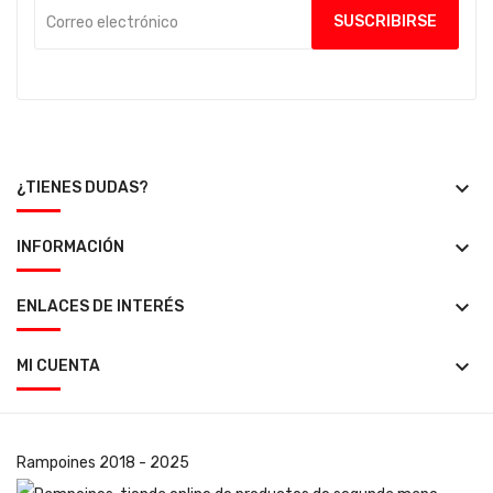
keyboard_arrow_down
¿TIENES DUDAS?
keyboard_arrow_down
INFORMACIÓN
keyboard_arrow_down
ENLACES DE INTERÉS
keyboard_arrow_down
MI CUENTA
Rampoines
2018 - 2025