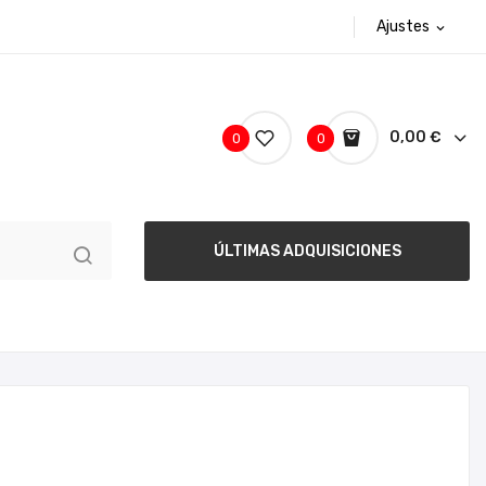
Ajustes
expand_more
0,00 €
0
0
ÚLTIMAS ADQUISICIONES