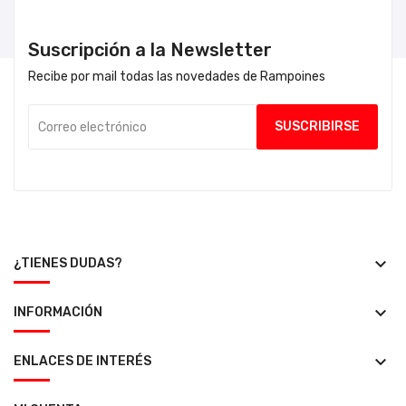
Suscripción a la Newsletter
Recibe por mail todas las novedades de Rampoines
keyboard_arrow_down
¿TIENES DUDAS?
keyboard_arrow_down
INFORMACIÓN
keyboard_arrow_down
ENLACES DE INTERÉS