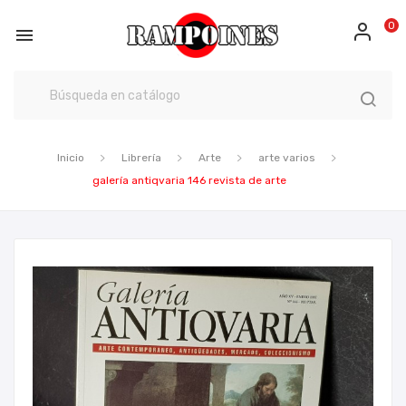
0

Inicio
Librería
Arte
arte varios
galería antiqvaria 146 revista de arte