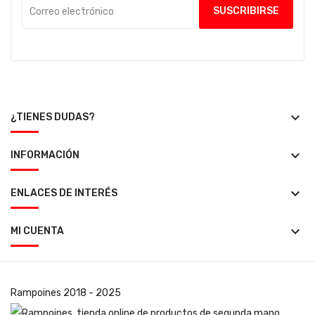
keyboard_arrow_down
¿TIENES DUDAS?
keyboard_arrow_down
INFORMACIÓN
keyboard_arrow_down
ENLACES DE INTERÉS
keyboard_arrow_down
MI CUENTA
Rampoines
2018 - 2025