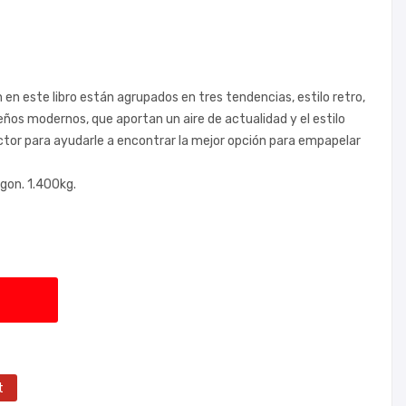
en este libro están agrupados en tres tendencias, estilo retro,
seños modernos, que aportan un aire de actualidad y el estilo
ector para ayudarle a encontrar la mejor opción para empapelar
gon. 1.400kg.
t