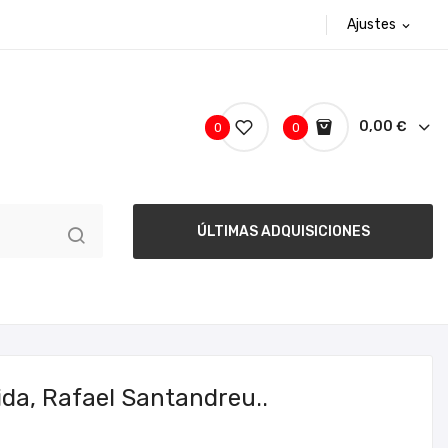
Ajustes
expand_more
0,00 €
0
0
ÚLTIMAS ADQUISICIONES
ida, Rafael Santandreu..