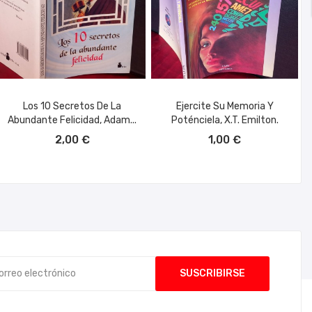
Los 10 Secretos De La
Ejercite Su Memoria Y
Abundante Felicidad, Adam...
Poténciela, X.T. Emilton.
AÑADIR AL CARRITO
AÑADIR AL CARRITO
2,00 €
1,00 €