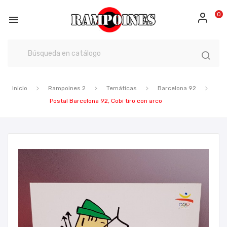
0

Inicio
Rampoines 2
Temáticas
Barcelona 92
Postal Barcelona 92, Cobi tiro con arco