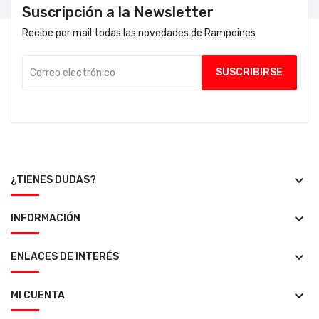
Suscripción a la Newsletter
Recibe por mail todas las novedades de Rampoines
keyboard_arrow_down
¿TIENES DUDAS?
keyboard_arrow_down
INFORMACIÓN
keyboard_arrow_down
ENLACES DE INTERÉS
keyboard_arrow_down
MI CUENTA