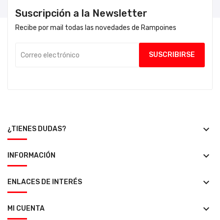
Suscripción a la Newsletter
Recibe por mail todas las novedades de Rampoines
keyboard_arrow_down
¿TIENES DUDAS?
keyboard_arrow_down
INFORMACIÓN
keyboard_arrow_down
ENLACES DE INTERÉS
keyboard_arrow_down
MI CUENTA