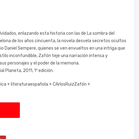
Olvidados, enlazando esta historia con las de
La sombra del
elona de los años cincuenta, la novela desvela secretos ocultos
io Daniel Sempere, quienes se ven envueltos en una intriga que
tilo inconfundible, Zafón teje una narración intensa y
sus personajes y el poder de la memoria.
l Planeta, 2011, 1ª edición.
rica +
literaturaespañola +
CArlosRuizZafón +