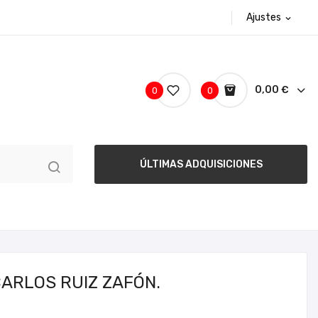
Ajustes
expand_more
0,00 €
0
0
ÚLTIMAS ADQUISICIONES
CARLOS RUIZ ZAFÓN.