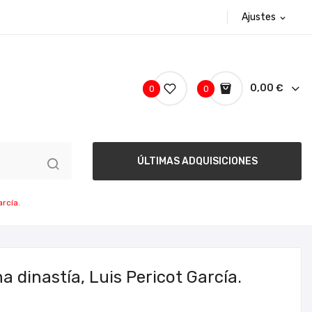
Ajustes
expand_more
0,00 €
0
0
ÚLTIMAS ADQUISICIONES
arcía.
a dinastía, Luis Pericot García.