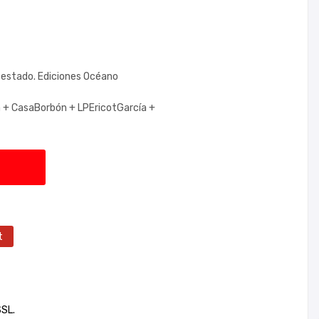
 estado. Ediciones Océano
a +
CasaBorbón +
LPEricotGarcía +
t
SSL.