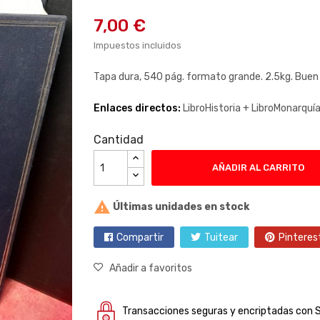
7,00 €
Impuestos incluidos
Tapa dura, 540 pág. formato grande. 2.5kg. Buen
Enlaces directos:
LibroHistoria +
LibroMonarquí
Cantidad
AÑADIR AL CARRITO

Últimas unidades en stock
Compartir
Tuitear
Pinteres
Añadir a favoritos
Transacciones seguras y encriptadas con 