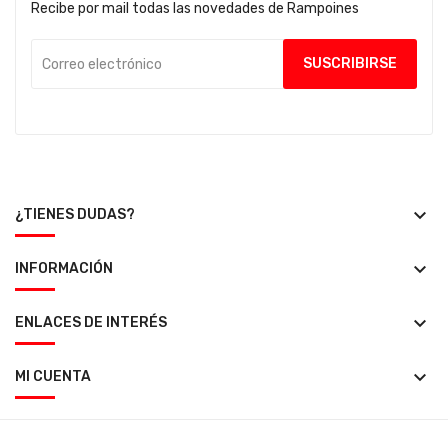
Recibe por mail todas las novedades de Rampoines
keyboard_arrow_down
¿TIENES DUDAS?
keyboard_arrow_down
INFORMACIÓN
keyboard_arrow_down
ENLACES DE INTERÉS
keyboard_arrow_down
MI CUENTA