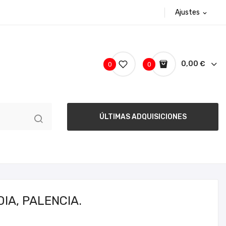
Ajustes
expand_more
0,00 €
0
0
ÚLTIMAS ADQUISICIONES
IA, PALENCIA.