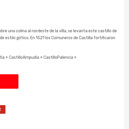
re una colina al nordeste de la villa, se levanta este castillo de
de estilo gótico. En 1521 los Comuneros de Castilla fortificaron
aña +
CastilloAmpudia +
CastilloPalencia +
t