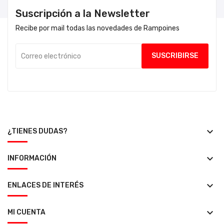
Suscripción a la Newsletter
Recibe por mail todas las novedades de Rampoines
keyboard_arrow_down
¿TIENES DUDAS?
keyboard_arrow_down
INFORMACIÓN
keyboard_arrow_down
ENLACES DE INTERÉS
keyboard_arrow_down
MI CUENTA