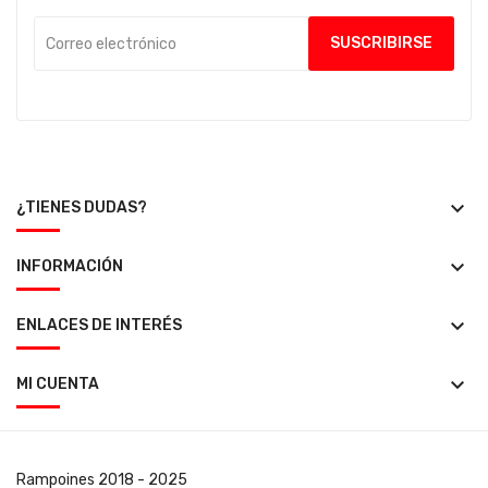
keyboard_arrow_down
¿TIENES DUDAS?
keyboard_arrow_down
INFORMACIÓN
keyboard_arrow_down
ENLACES DE INTERÉS
keyboard_arrow_down
MI CUENTA
Rampoines
2018 - 2025