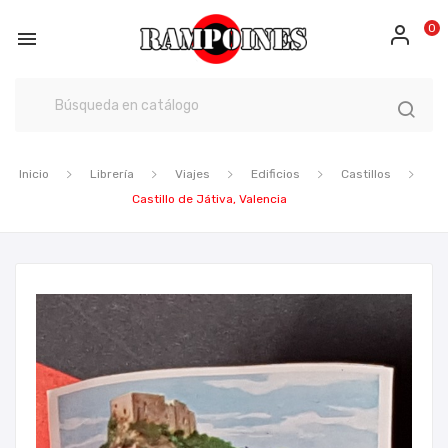
0

Inicio
Librería
Viajes
Edificios
Castillos
Castillo de Játiva, Valencia