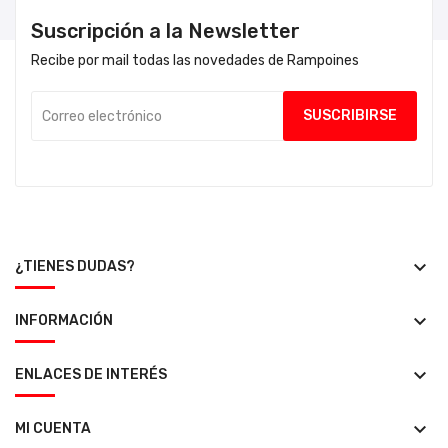
Suscripción a la Newsletter
Recibe por mail todas las novedades de Rampoines
keyboard_arrow_down
¿TIENES DUDAS?
keyboard_arrow_down
INFORMACIÓN
keyboard_arrow_down
ENLACES DE INTERÉS
keyboard_arrow_down
MI CUENTA