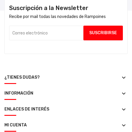
Suscripción a la Newsletter
Recibe por mail todas las novedades de Rampoines
keyboard_arrow_down
¿TIENES DUDAS?
keyboard_arrow_down
INFORMACIÓN
keyboard_arrow_down
ENLACES DE INTERÉS
keyboard_arrow_down
MI CUENTA