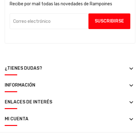
Recibe por mail todas las novedades de Rampoines
keyboard_arrow_down
¿TIENES DUDAS?
keyboard_arrow_down
INFORMACIÓN
keyboard_arrow_down
ENLACES DE INTERÉS
keyboard_arrow_down
MI CUENTA