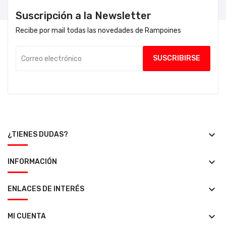
Suscripción a la Newsletter
Recibe por mail todas las novedades de Rampoines
keyboard_arrow_down
¿TIENES DUDAS?
keyboard_arrow_down
INFORMACIÓN
keyboard_arrow_down
ENLACES DE INTERÉS
keyboard_arrow_down
MI CUENTA