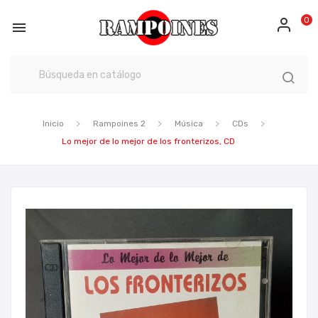
0

Inicio
Rampoines 2
Música
CDs
Lo mejor de lo mejor de los fronterizos, CD