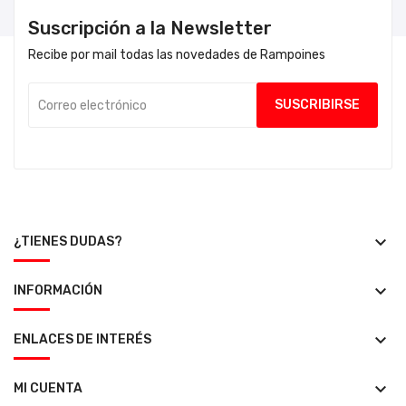
Suscripción a la Newsletter
Recibe por mail todas las novedades de Rampoines
keyboard_arrow_down
¿TIENES DUDAS?
keyboard_arrow_down
INFORMACIÓN
keyboard_arrow_down
ENLACES DE INTERÉS
keyboard_arrow_down
MI CUENTA