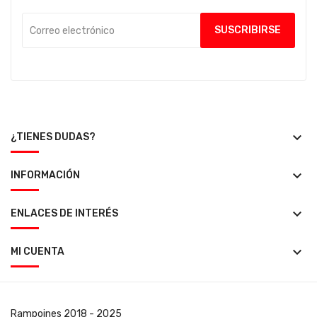
keyboard_arrow_down
¿TIENES DUDAS?
keyboard_arrow_down
INFORMACIÓN
keyboard_arrow_down
ENLACES DE INTERÉS
keyboard_arrow_down
MI CUENTA
Rampoines
2018 - 2025