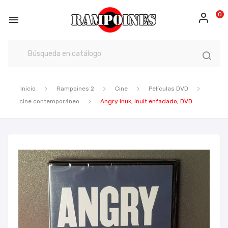
0

Inicio
Rampoines 2
Cine
Películas DVD
cine contemporáneo
Angry inuk, inuit enfadado, DVD.