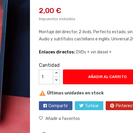
2,00 €
Impuestos incluidos
Montaje del director, 2 dvds. Perfecto estado, sin
Audio y subtítulos castellano e inglés. Universal 
Enlaces directos:
DVDs +
vin diesel +
Cantidad
AÑADIR AL CARRITO

Últimas unidades en stock
Compartir
Tuitear
Pinteres
Añadir a favoritos