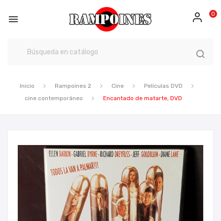
0

Inicio
Rampoines 2
Cine
Películas DVD
cine contemporáneo
Encantado de matarte, DVD