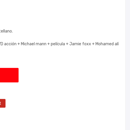
ellano.
D acción +
Michael mann +
película +
Jamie foxx +
Mohamed alí
t