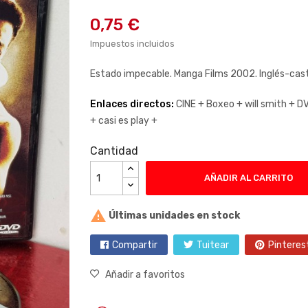
0,75 €
Impuestos incluidos
Estado impecable. Manga Films 2002. Inglés-cast
Enlaces directos:
CINE +
Boxeo +
will smith +
DV
+
casi es play +
Cantidad
AÑADIR AL CARRITO

Últimas unidades en stock
Compartir
Tuitear
Pinteres
Añadir a favoritos