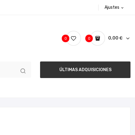
Ajustes
expand_more
0,00 €
0
0
ÚLTIMAS ADQUISICIONES