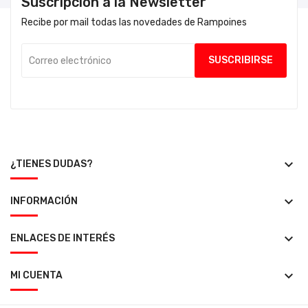
Suscripción a la Newsletter
Recibe por mail todas las novedades de Rampoines
keyboard_arrow_down
¿TIENES DUDAS?
keyboard_arrow_down
INFORMACIÓN
keyboard_arrow_down
ENLACES DE INTERÉS
keyboard_arrow_down
MI CUENTA