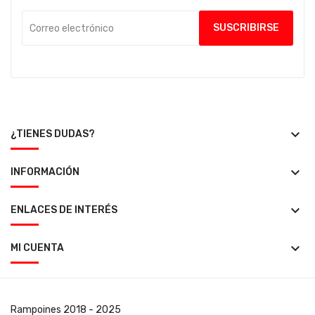
keyboard_arrow_down
¿TIENES DUDAS?
keyboard_arrow_down
INFORMACIÓN
keyboard_arrow_down
ENLACES DE INTERÉS
keyboard_arrow_down
MI CUENTA
Rampoines
2018 - 2025