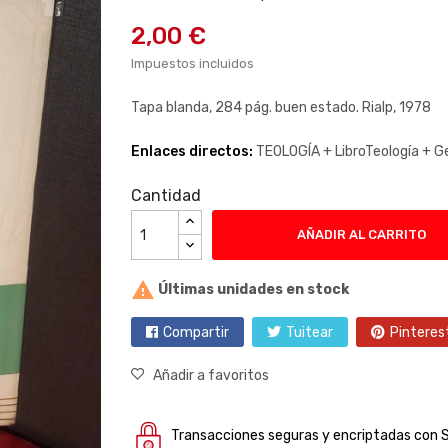
2,00 €
Impuestos incluidos
Tapa blanda, 284 pág. buen estado. Rialp, 1978
Enlaces directos:
TEOLOGÍA +
LibroTeología +
G
Cantidad
AÑADIR AL CARRITO

Últimas unidades en stock
Compartir
Tuitear
Pinteres
Añadir a favoritos
Transacciones seguras y encriptadas con 