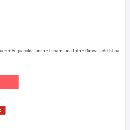
oats +
AcquacaldaLucca +
Luca +
LucaItalia +
GimnasiaArtística
t