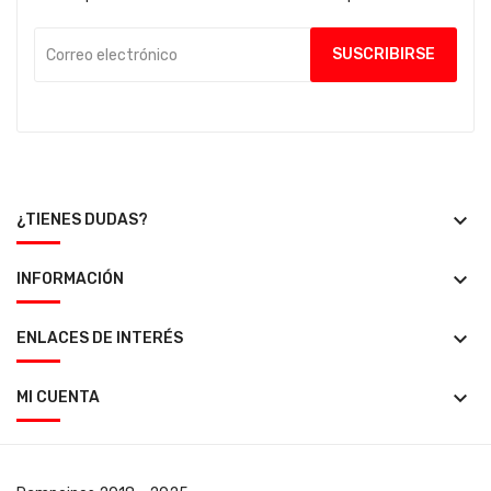
keyboard_arrow_down
¿TIENES DUDAS?
keyboard_arrow_down
INFORMACIÓN
keyboard_arrow_down
ENLACES DE INTERÉS
keyboard_arrow_down
MI CUENTA