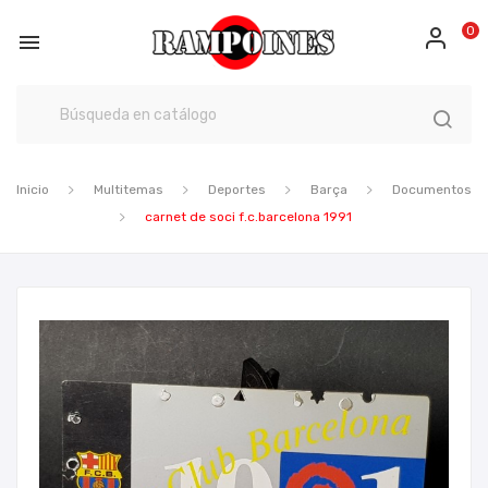
0

Inicio
Multitemas
Deportes
Barça
Documentos
carnet de soci f.c.barcelona 1991