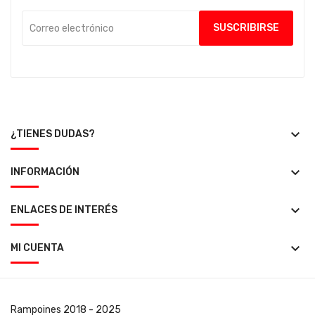
keyboard_arrow_down
¿TIENES DUDAS?
keyboard_arrow_down
INFORMACIÓN
keyboard_arrow_down
ENLACES DE INTERÉS
keyboard_arrow_down
MI CUENTA
Rampoines
2018 - 2025