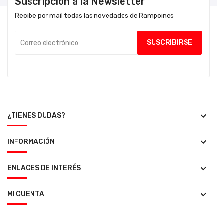
Suscripción a la Newsletter
Recibe por mail todas las novedades de Rampoines
keyboard_arrow_down
¿TIENES DUDAS?
keyboard_arrow_down
INFORMACIÓN
keyboard_arrow_down
ENLACES DE INTERÉS
keyboard_arrow_down
MI CUENTA