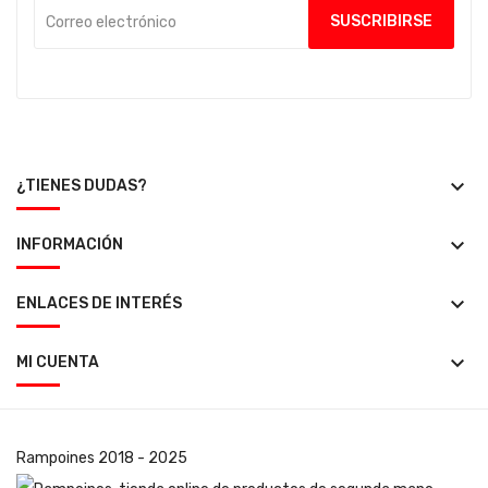
keyboard_arrow_down
¿TIENES DUDAS?
keyboard_arrow_down
INFORMACIÓN
keyboard_arrow_down
ENLACES DE INTERÉS
keyboard_arrow_down
MI CUENTA
Rampoines
2018 - 2025