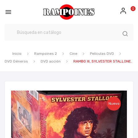
0

Inicio
Rampoines 2
Cine
Películas DVD
DVD Géneros
DVD acción
RAMBO III, SYLVESTER STALLONE.
Nuevo