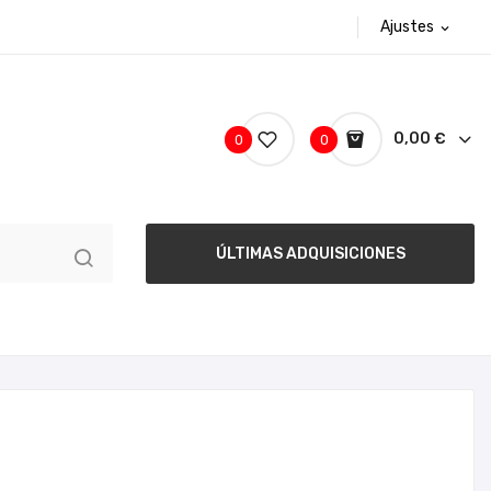
Ajustes
expand_more
0,00 €
0
0
ÚLTIMAS ADQUISICIONES