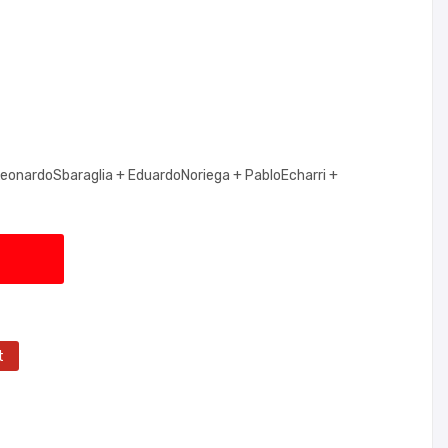
eonardoSbaraglia +
EduardoNoriega +
PabloEcharri +
t