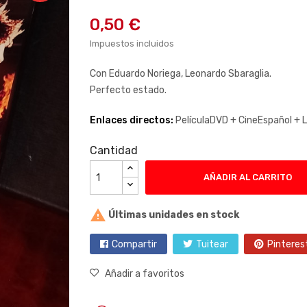
0,50 €
Impuestos incluidos
Con Eduardo Noriega, Leonardo Sbaraglia.
Perfecto estado.
Enlaces directos:
PelículaDVD +
CineEspañol +
L
Cantidad
AÑADIR AL CARRITO

Últimas unidades en stock
Compartir
Tuitear
Pinteres
Añadir a favoritos