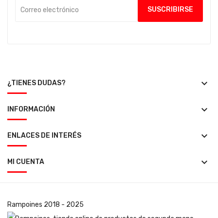
keyboard_arrow_down
¿TIENES DUDAS?
keyboard_arrow_down
INFORMACIÓN
keyboard_arrow_down
ENLACES DE INTERÉS
keyboard_arrow_down
MI CUENTA
Rampoines
2018 - 2025