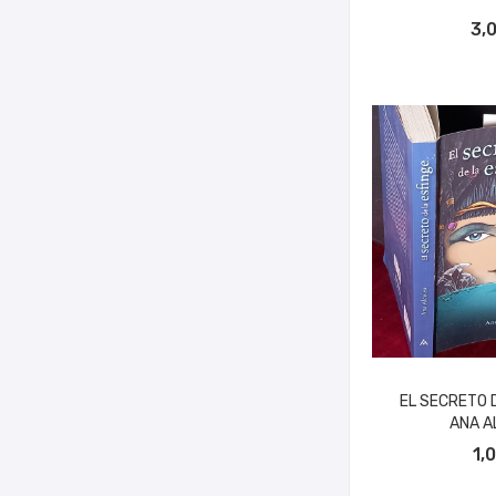
AÑADIR A
3,
EL SECRETO D
ANA A
AÑADIR A
1,