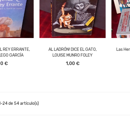
L REY ERRANTE,
AL LADRÓN! DICE EL GATO,
Las Her
LEGO GARCÍA
LOUISE MUNRO FOLEY
L CARRITO
AÑADIR AL CARRITO
A
50 €
1,00 €
-24 de 54 artículo(s)