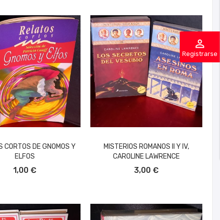
perm_identity
Registrarse
S CORTOS DE GNOMOS Y
MISTERIOS ROMANOS II Y IV,
ELFOS
CAROLINE LAWRENCE
ÑADIR AL CARRITO
AÑADIR AL CARRITO
1,00 €
3,00 €