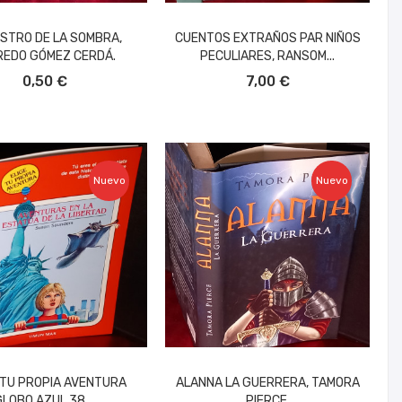
OSTRO DE LA SOMBRA,
CUENTOS EXTRAÑOS PAR NIÑOS
REDO GÓMEZ CERDÁ.
PECULIARES, RANSOM...
ÑADIR AL CARRITO
AÑADIR AL CARRITO
0,50 €
7,00 €
Nuevo
Nuevo
 TU PROPIA AVENTURA
ALANNA LA GUERRERA, TAMORA
LOBO AZUL 38,...
PIERCE.