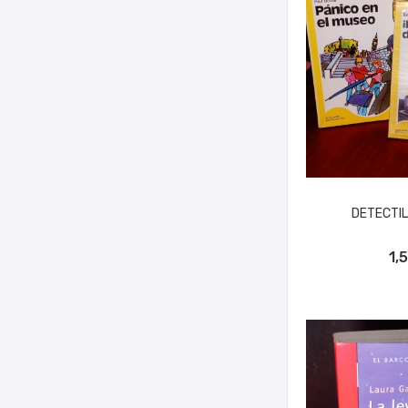
DETECTILI
AÑADIR A
1,