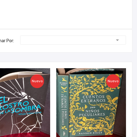

nar Por:
Nuevo
Nuevo