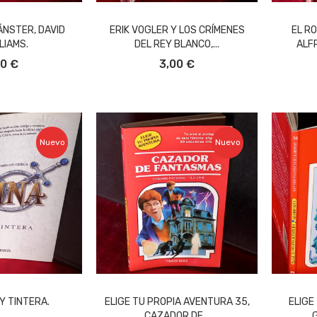
ÁNSTER, DAVID
ERIK VOGLER Y LOS CRÍMENES
EL R
LIAMS.
DEL REY BLANCO,...
ALF
L CARRITO
AÑADIR AL CARRITO
A
00 €
3,00 €
Nuevo
Nuevo
Y TINTERA.
ELIGE TU PROPIA AVENTURA 35,
ELIGE
CAZADOR DE...
G