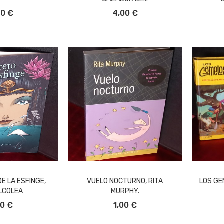
L CARRITO
AÑADIR AL CARRITO
A
00 €
4,00 €
E LA ESFINGE,
VUELO NOCTURNO, RITA
LOS GEM
LCOLEA
MURPHY.
L CARRITO
AÑADIR AL CARRITO
A
00 €
1,00 €