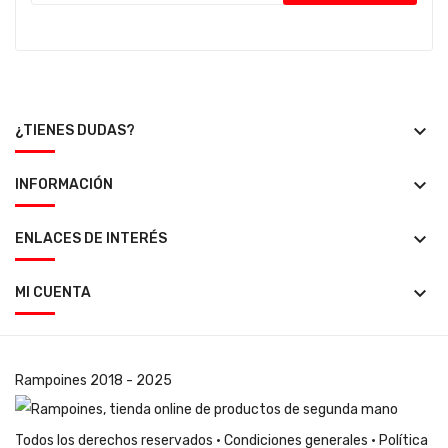
keyboard_arrow_down
¿TIENES DUDAS?
keyboard_arrow_down
INFORMACIÓN
keyboard_arrow_down
ENLACES DE INTERÉS
keyboard_arrow_down
MI CUENTA
Rampoines
2018 - 2025
Todos los derechos reservados ·
Condiciones generales
·
Política